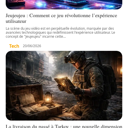
Jeujeujeu : Comment ce jeu révolutionne l’expérience
utilisateur
La scène du jeu vidéo est en perpétuelle évolution, marquée par des
avancées technologiques qui redéfinissent l'expérience utilisateur. Le
concept de "Jeujeujeu" incarne cette
…
Tech
20/06/2026
La livraison du passé à Tarkov : une nouvelle dimension