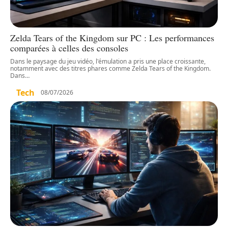
Zelda Tears of the Kingdom sur PC : Les performances
comparées à celles des consoles
Dans le paysage du jeu vidéo, l'émulation a pris une place croissante,
notamment avec des titres phares comme Zelda Tears of the Kingdom.
Dans
…
Tech
08/07/2026