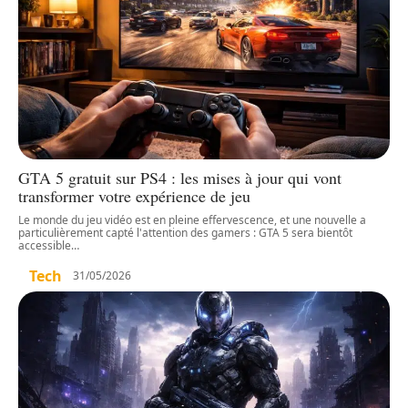
GTA 5 gratuit sur PS4 : les mises à jour qui vont
transformer votre expérience de jeu
Le monde du jeu vidéo est en pleine effervescence, et une nouvelle a
particulièrement capté l'attention des gamers : GTA 5 sera bientôt
accessible
…
Tech
31/05/2026