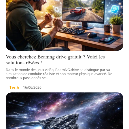
Vous cherchez Beamng drive gratuit ? Voici les
solutions rêvées !
Dans le monde des jeux vidéo, BeamNG.drive se distingue par sa
simulation de conduite réaliste et son moteur physique avancé. De
nombreux passionnés se
…
Tech
16/06/2026