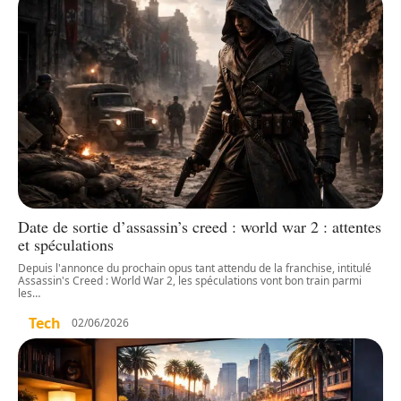
Date de sortie d’assassin’s creed : world war 2 : attentes
et spéculations
Depuis l'annonce du prochain opus tant attendu de la franchise, intitulé
Assassin's Creed : World War 2, les spéculations vont bon train parmi
les
…
Tech
02/06/2026