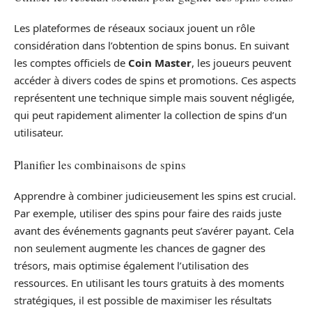
Les plateformes de réseaux sociaux jouent un rôle
considération dans l’obtention de spins bonus. En suivant
les comptes officiels de
Coin Master
, les joueurs peuvent
accéder à divers codes de spins et promotions. Ces aspects
représentent une technique simple mais souvent négligée,
qui peut rapidement alimenter la collection de spins d’un
utilisateur.
Planifier les combinaisons de spins
Apprendre à combiner judicieusement les spins est crucial.
Par exemple, utiliser des spins pour faire des raids juste
avant des événements gagnants peut s’avérer payant. Cela
non seulement augmente les chances de gagner des
trésors, mais optimise également l’utilisation des
ressources. En utilisant les tours gratuits à des moments
stratégiques, il est possible de maximiser les résultats