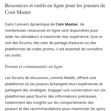
Ressources et outils en ligne pour les joueurs de
Coin Master
Dans l’univers dynamique de
Coin Master
, de
nombreuses ressources en ligne sont disponibles pour
aider les utilisateurs à maximiser leur expérience. Que ce
soit des forums, des sites de partage d’astuces ou des
plateformes de codes promo, il est essentiel de connaître
ces outils.
Forums et communautés en ligne
Les forums de discussion, comme Reddit, offrent une
plateforme où les joueurs échangent leurs expériences et
partagent des stratégies. Engager une conversation sur ces
plateformes peut fournir des informations précieuses,
notamment des insights sur les comportements des
joueurs et des recommandations pour maximiser les spins.