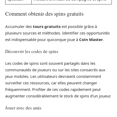
Comment obtenir des spins gratuits
Accumuler des
tours gratuits
est possible grâce à
plusieurs sources et méthodes. Identifier ces opportunités
est indispensable pour quiconque joue à
Coin Master
.
Découvrir les codes de spins
Les codes de spins sont souvent partagés dans les
communautés de joueurs ou sur les sites consacrés aux
jeux mobiles. Les utilisateurs devraient constamment
surveiller ces ressources, car elles peuvent changer
fréquemment. Profiter de ces codes rapidement peut
augmenter considérablement le stock de spins d’un joueur.
Jouer avec des amis