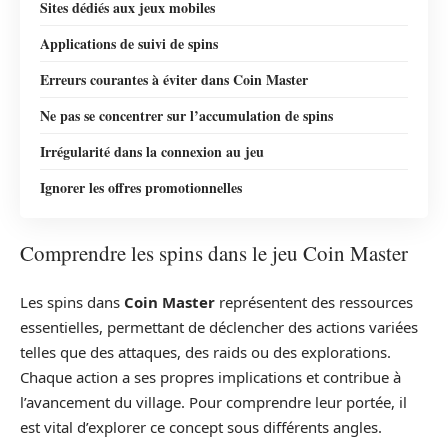
Sites dédiés aux jeux mobiles
Applications de suivi de spins
Erreurs courantes à éviter dans Coin Master
Ne pas se concentrer sur l’accumulation de spins
Irrégularité dans la connexion au jeu
Ignorer les offres promotionnelles
Comprendre les spins dans le jeu Coin Master
Les spins dans
Coin Master
représentent des ressources
essentielles, permettant de déclencher des actions variées
telles que des attaques, des raids ou des explorations.
Chaque action a ses propres implications et contribue à
l’avancement du village. Pour comprendre leur portée, il
est vital d’explorer ce concept sous différents angles.