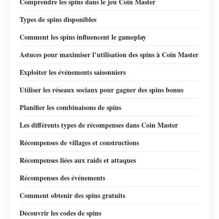
Comprendre les spins dans le jeu Coin Master
Types de spins disponibles
Comment les spins influencent le gameplay
Astuces pour maximiser l’utilisation des spins à Coin Master
Exploiter les événements saisonniers
Utiliser les réseaux sociaux pour gagner des spins bonus
Planifier les combinaisons de spins
Les différents types de récompenses dans Coin Master
Récompenses de villages et constructions
Récompenses liées aux raids et attaques
Récompenses des événements
Comment obtenir des spins gratuits
Découvrir les codes de spins