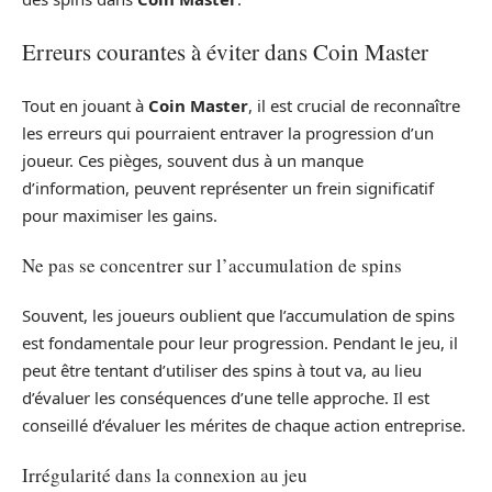
Erreurs courantes à éviter dans Coin Master
Tout en jouant à
Coin Master
, il est crucial de reconnaître
les erreurs qui pourraient entraver la progression d’un
joueur. Ces pièges, souvent dus à un manque
d’information, peuvent représenter un frein significatif
pour maximiser les gains.
Ne pas se concentrer sur l’accumulation de spins
Souvent, les joueurs oublient que l’accumulation de spins
est fondamentale pour leur progression. Pendant le jeu, il
peut être tentant d’utiliser des spins à tout va, au lieu
d’évaluer les conséquences d’une telle approche. Il est
conseillé d’évaluer les mérites de chaque action entreprise.
Irrégularité dans la connexion au jeu