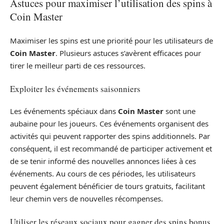
Astuces pour maximiser l’utilisation des spins à
Coin Master
Maximiser les spins est une priorité pour les utilisateurs de
Coin Master
. Plusieurs astuces s’avèrent efficaces pour
tirer le meilleur parti de ces ressources.
Exploiter les événements saisonniers
Les événements spéciaux dans
Coin Master
sont une
aubaine pour les joueurs. Ces événements organisent des
activités qui peuvent rapporter des spins additionnels. Par
conséquent, il est recommandé de participer activement et
de se tenir informé des nouvelles annonces liées à ces
événements. Au cours de ces périodes, les utilisateurs
peuvent également bénéficier de tours gratuits, facilitant
leur chemin vers de nouvelles récompenses.
Utiliser les réseaux sociaux pour gagner des spins bonus