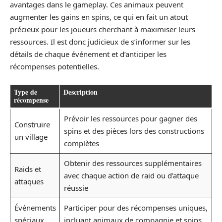
avantages dans le gameplay. Ces animaux peuvent
augmenter les gains en spins, ce qui en fait un atout
précieux pour les joueurs cherchant à maximiser leurs
ressources. Il est donc judicieux de s’informer sur les
détails de chaque événement et d’anticiper les
récompenses potentielles.
Type de
Description
récompense
Prévoir les ressources pour gagner des
Construire
spins et des pièces lors des constructions
un village
complètes
Obtenir des ressources supplémentaires
Raids et
avec chaque action de raid ou d’attaque
attaques
réussie
Événements
Participer pour des récompenses uniques,
spéciaux
incluant animaux de compagnie et spins