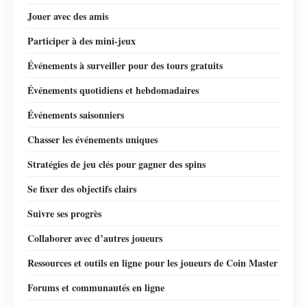
Jouer avec des amis
Participer à des mini-jeux
Événements à surveiller pour des tours gratuits
Événements quotidiens et hebdomadaires
Événements saisonniers
Chasser les événements uniques
Stratégies de jeu clés pour gagner des spins
Se fixer des objectifs clairs
Suivre ses progrès
Collaborer avec d’autres joueurs
Ressources et outils en ligne pour les joueurs de Coin Master
Forums et communautés en ligne