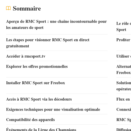
Sommaire
Aperçu de RMC Sport : une chaîne incontournable pour
Le rôle 
les amateurs de sport
Sport
Les étapes pour visionner RMC Sport en direct
Profite
gratuitement
Accéder à rmcsport.tv
Utiliser
Explorer les offres promotionnelles
Alterna
Freebox
Installer RMC Sport sur Freebox
Solutio
opérate
Accès à RMC Sport via les décodeurs
Flux en
Exigences techniques pour une visualisation optimale
Connexi
Compatibilité des appareils
RMC Spo
Événements de la Ligue des Champions
Diffusio