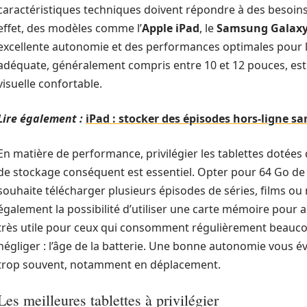
caractéristiques techniques doivent répondre à des besoins 
effet, des modèles comme l’
Apple iPad
, le
Samsung Galaxy
excellente autonomie et des performances optimales pour la 
adéquate, généralement compris entre 10 et 12 pouces, est
visuelle confortable.
Lire également :
iPad : stocker des épisodes hors-ligne s
En matière de performance, privilégier les tablettes dotées
de stockage conséquent est essentiel. Opter pour 64 Go de 
souhaite télécharger plusieurs épisodes de séries, films ou
également la possibilité d’utiliser une carte mémoire pour 
très utile pour ceux qui consomment régulièrement beaucou
négliger : l’âge de la batterie. Une bonne autonomie vous év
trop souvent, notamment en déplacement.
Les meilleures tablettes à privilégier