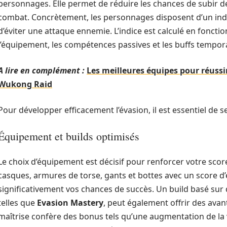
personnages. Elle permet de réduire les chances de subir d
combat. Concrètement, les personnages disposent d’un indic
d’éviter une attaque ennemie. L’indice est calculé en fonctio
l’équipement, les compétences passives et les buffs tempora
A lire en complément :
Les meilleures équipes pour réuss
Wukong Raid
Pour développer efficacement l’évasion, il est essentiel de s
Équipement et builds optimisés
Le choix d’équipement est décisif pour renforcer votre score
casques, armures de torse, gants et bottes avec un score d
significativement vos chances de succès. Un build basé sur
telles que
Evasion Mastery
, peut également offrir des avan
maîtrise confère des bonus tels qu’une augmentation de la