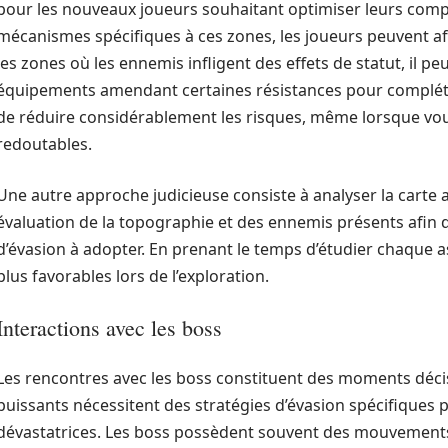
pour les nouveaux joueurs souhaitant optimiser leurs comp
mécanismes spécifiques à ces zones, les joueurs peuvent aff
les zones où les ennemis infligent des effets de statut, il pe
équipements amendant certaines résistances pour compléter
de réduire considérablement les risques, même lorsque vous
redoutables.
Une autre approche judicieuse consiste à analyser la carte 
évaluation de la topographie et des ennemis présents afin d
d’évasion à adopter. En prenant le temps d’étudier chaque a
plus favorables lors de l’exploration.
Interactions avec les boss
Les rencontres avec les boss constituent des moments déci
puissants nécessitent des stratégies d’évasion spécifiques 
dévastatrices. Les boss possèdent souvent des mouvements 