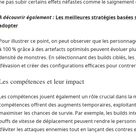
ne pas subir certains effets néfastes comme le saignemen
A découvrir également :
Les meilleures stratégies basées s
adopter
Pour illustrer ce point, on peut observer que les personnag
à 100 % grâce à des artefacts optimisés peuvent évoluer pl
densité de monstres. En sélectionnant des builds ciblés, le
d’évasion et créer des configurations efficaces pour contre
Les compétences et leur impact
Les compétences jouent également un rôle crucial dans la ma
compétences offrent des augments temporaires, exploitant l
maximiser les chances de survie. Par exemple, les builds i
buffs de vitesse de déplacement peuvent rendre le personna
d’éviter les attaques ennemies tout en lançant des contres e