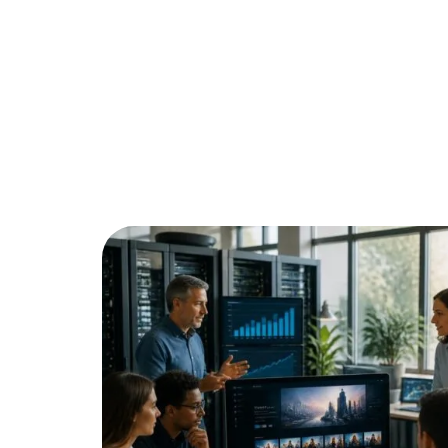
de
ysage