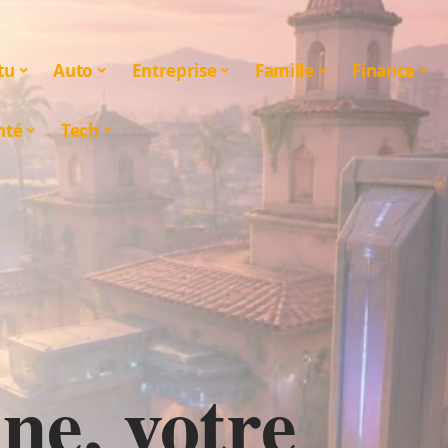
tu
Auto
Entreprise
Famille
Finance
nté
Tech
ne, votre