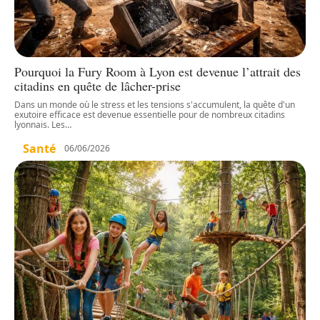
Pourquoi la Fury Room à Lyon est devenue l’attrait des
citadins en quête de lâcher-prise
Dans un monde où le stress et les tensions s'accumulent, la quête d'un
exutoire efficace est devenue essentielle pour de nombreux citadins
lyonnais. Les
…
Santé
06/06/2026