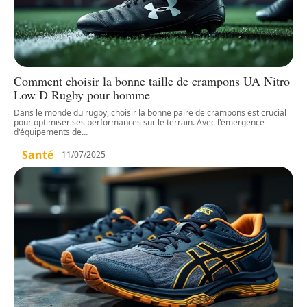
Comment choisir la bonne taille de crampons UA Nitro
Low D Rugby pour homme
Dans le monde du rugby, choisir la bonne paire de crampons est crucial
pour optimiser ses performances sur le terrain. Avec l'émergence
d'équipements de
…
Santé
11/07/2025