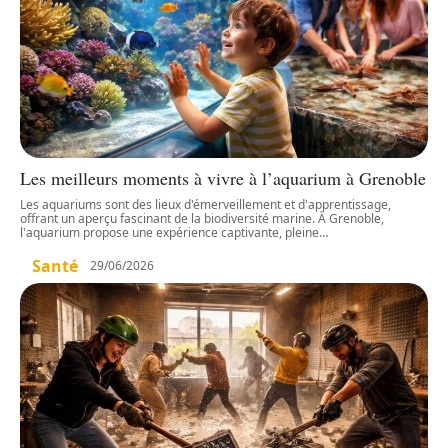
Les meilleurs moments à vivre à l’aquarium à Grenoble
Les aquariums sont des lieux d'émerveillement et d'apprentissage,
offrant un aperçu fascinant de la biodiversité marine. À Grenoble,
l'aquarium propose une expérience captivante, pleine
…
Santé
29/06/2026