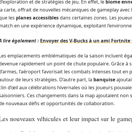
d’exploration et de stratégies de jeu. En effet, le
biome enn
la carte, offrait de nouvelles mécaniques de gameplay avec la 
que les
planes accessibles
dans certaines zones. Les joueu
match en une expérience dynamique, exploitant l’environne
A lire également :
Envoyer des V-Bucks à un ami Fortnite
Les emplacements emblématiques de la saison incluent é
devenue rapidement un point de chute populaire. Grâce à s
d’armes, l’aéroport favorisait les combats intenses tout en
autour de leurs stratégies. D’autre part, la
banquise
ajoutai
clin d’œil aux célébrations hivernales où les joueurs pouva
saisonniers. Ces changements dans la map ajoutaient non s
de nouveaux défis et opportunités de collaboration.
Les nouveaux véhicules et leur impact sur le game