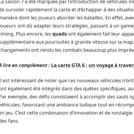
La saison 7 a été marquée par l’introduction de véhicules in
de survoler rapidement la carte et d’échapper à des situatio
manière dont les joueurs aborder les batailles. En effet, avec
joueurs ont dû adapter leurs stratégies, passant à un game
timing. Plus encore, les
quads
ont également fait leur appa
supplémentaire aux poursuites à grande vitesse sur la map
changements ont rendu les combats beaucoup plus imprévisi
A lire en complément :
La carte GTA 6 : un voyage à traver
Il est intéressant de noter que ces nouveaux véhicules n’on
ont également été intégrés dans des quêtes spécifiques, a
Par exemple, des défis consistaient à accomplir des sauts sp
véhicules, favorisant une ambiance ludique tout en récomp
en jeu. C’est cette combinaison d’innovation et de nostalgie 
des fans.