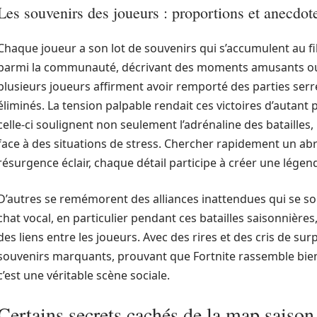
Les souvenirs des joueurs : proportions et anecdot
Chaque joueur a son lot de souvenirs qui s’accumulent au f
parmi la communauté, décrivant des moments amusants ou 
plusieurs joueurs affirment avoir remporté des parties serré
éliminés. La tension palpable rendait ces victoires d’autan
celle-ci soulignent non seulement l’adrénaline des batailles,
face à des situations de stress. Chercher rapidement un abri
résurgence éclair, chaque détail participe à créer une légen
D’autres se remémorent des alliances inattendues qui se s
chat vocal, en particulier pendant ces batailles saisonnières
des liens entre les joueurs. Avec des rires et des cris de su
souvenirs marquants, prouvant que Fortnite rassemble bien
c’est une véritable scène sociale.
Certains secrets cachés de la map saison