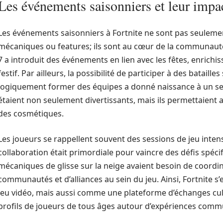
Les événements saisonniers et leur imp
Les événements saisonniers à Fortnite ne sont pas seuleme
mécaniques ou features; ils sont au cœur de la communauté 
7 a introduit des événements en lien avec les fêtes, enrichiss
festif. Par ailleurs, la possibilité de participer à des batail
logiquement former des équipes a donné naissance à un s
étaient non seulement divertissants, mais ils permettaient
des cosmétiques.
Les joueurs se rappellent souvent des sessions de jeu inten
collaboration était primordiale pour vaincre des défis spécif
mécaniques de glisse sur la neige avaient besoin de coordina
communautés et d’alliances au sein du jeu. Ainsi, Fortnite
jeu vidéo, mais aussi comme une plateforme d’échanges cult
profils de joueurs de tous âges autour d’expériences comm