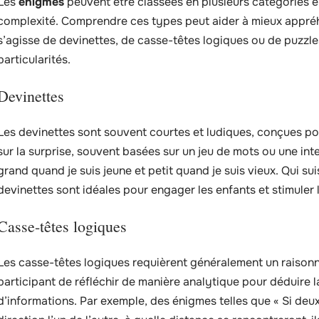
Les
énigmes
peuvent être classées en plusieurs catégories en
complexité. Comprendre ces types peut aider à mieux appréhen
s’agisse de devinettes, de casse-têtes logiques ou de puzz
particularités.
Devinettes
Les devinettes sont souvent courtes et ludiques, conçues pou
sur la surprise, souvent basées sur un jeu de mots ou une inter
grand quand je suis jeune et petit quand je suis vieux. Qui sui
devinettes sont idéales pour engager les enfants et stimuler 
Casse-têtes logiques
Les casse-têtes logiques requièrent généralement un raison
participant de réfléchir de manière analytique pour déduire l
d’informations. Par exemple, des énigmes telles que « Si deux