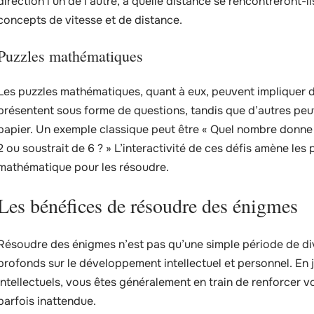
direction l’un de l’autre, à quelle distance se rencontreront
concepts de vitesse et de distance.
Puzzles mathématiques
Les puzzles mathématiques, quant à eux, peuvent impliquer de
présentent sous forme de questions, tandis que d’autres peu
papier. Un exemple classique peut être « Quel nombre donne le
2 ou soustrait de 6 ? » L’interactivité de ces défis amène les p
mathématique pour les résoudre.
Les bénéfices de résoudre des énigmes
Résoudre des énigmes n’est pas qu’une simple période de div
profonds sur le développement intellectuel et personnel. En
intellectuels, vous êtes généralement en train de renforcer
parfois inattendue.