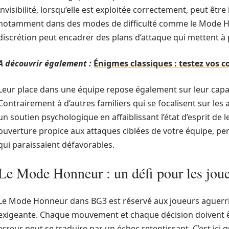
invisibilité, lorsqu’elle est exploitée correctement, peut être
notamment dans des modes de difficulté comme le Mode Honn
discrétion peut encadrer des plans d’attaque qui mettent à
A découvrir également :
Énigmes classiques : testez vos 
Leur place dans une équipe repose également sur leur capa
Contrairement à d’autres familiers qui se focalisent sur les
un soutien psychologique en affaiblissant l’état d’esprit de 
ouverture propice aux attaques ciblées de votre équipe, per
qui paraissaient défavorables.
Le Mode Honneur : un défi pour les jou
Le Mode Honneur dans BG3 est réservé aux joueurs aguerri
exigeante. Chaque mouvement et chaque décision doivent ê
erreur peut se traduire par un échec retentissant. C’est ici 