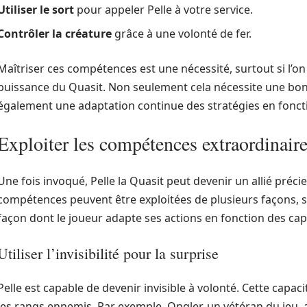
Utiliser le sort
pour appeler Pelle à votre service.
Contrôler la créature
grâce à une volonté de fer.
Maîtriser ces compétences est une nécessité, surtout si l’on d
puissance du Quasit. Non seulement cela nécessite une bon
également une adaptation continue des stratégies en foncti
Exploiter les compétences extraordinaire
Une fois invoqué, Pelle la Quasit peut devenir un allié préc
compétences peuvent être exploitées de plusieurs façons, sel
façon dont le joueur adapte ses actions en fonction des capa
Utiliser l’invisibilité pour la surprise
Pelle est capable de devenir invisible à volonté. Cette capac
les rangs ennemis. Par exemple, Ongler, un vétéran du jeu, 