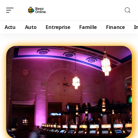
Actu
Auto
Entreprise
Famille
Finance
I