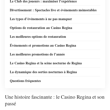
Le Club des joueurs : maximiser l’expérience
Divertissement : Spectacles live et événements mémorables
Les types d’événements à ne pas manquer
Options de restauration au Casino Regina
Les meilleures options de restauration
Événements et promotions au Casino Regina
Les meilleures promotions de l’année
Le Casino Regina et la scène nocturne de Regina
La dynamique des sorties nocturnes à Regina
Questions fréquentes
Une histoire fascinante : le Casino Regina et son
passé