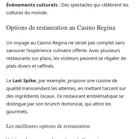
Événements culturels
: Des spectacles qui célèbrent les
cultures du monde.
Options de restauration au Casino Regina
Un voyage au Casino Regina ne serait pas complet sans
savourer l’expérience culinaire offerte. Avec plusieurs
restaurants sur place, les visiteurs peuvent se régaler de
plats divers et raffinés.
Le
Last Spike
, par exemple, propose une cuisine de
qualité transcendant les attentes, en mettant l’accent sur
des ingrédients locaux. Ce restaurant emblématique se
distingue par son brunch dominical, qui attire les
gourmets.
Les meilleures options de restauration