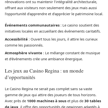
rénovations ont su maintenir l’intégralité architecturale,
offrant aux visiteurs non seulement des jeux mais aussi
l’opportunité d’apprendre et d’apprécier le patrimoine local.
Événements communautaires
: Le casino soutient des
initiatives locales en accueillant des événements caritatifs.
Accessibilité
: Ouvert tous les jours, il attire les curieux
comme les passionnés.
Atmosphère vivante
: Le mélange constant de musique
et d’événements crée une ambiance énergique.
Les jeux au Casino Regina : un monde
d’opportunités
Le Casino Regina ne serait pas complet sans sa vaste
gamme de jeux qui attire des joueurs de tous horizons.
Avec près de
1000 machines à sous
et plus de
30 tables
de jeux
, il offre des opportunités de gewinnen adaptés à