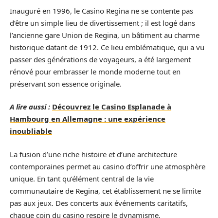
Inauguré en 1996, le Casino Regina ne se contente pas
d’être un simple lieu de divertissement ; il est logé dans
l’ancienne gare Union de Regina, un bâtiment au charme
historique datant de 1912. Ce lieu emblématique, qui a vu
passer des générations de voyageurs, a été largement
rénové pour embrasser le monde moderne tout en
préservant son essence originale.
A lire aussi :
Découvrez le Casino Esplanade à
Hambourg en Allemagne : une expérience
inoubliable
La fusion d’une riche histoire et d’une architecture
contemporaines permet au casino d’offrir une atmosphère
unique. En tant qu’élément central de la vie
communautaire de Regina, cet établissement ne se limite
pas aux jeux. Des concerts aux événements caritatifs,
chaque coin du casino respire le dynamisme.