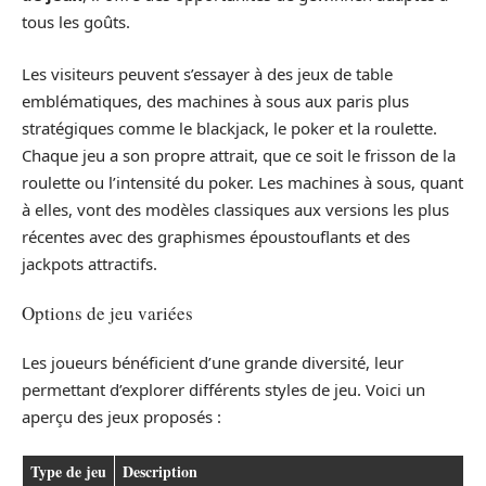
tous les goûts.
Les visiteurs peuvent s’essayer à des jeux de table
emblématiques, des machines à sous aux paris plus
stratégiques comme le blackjack, le poker et la roulette.
Chaque jeu a son propre attrait, que ce soit le frisson de la
roulette ou l’intensité du poker. Les machines à sous, quant
à elles, vont des modèles classiques aux versions les plus
récentes avec des graphismes époustouflants et des
jackpots attractifs.
Options de jeu variées
Les joueurs bénéficient d’une grande diversité, leur
permettant d’explorer différents styles de jeu. Voici un
aperçu des jeux proposés :
Type de jeu
Description