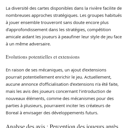
La diversité des cartes disponibles dans la rivière facilite de
nombreuses approches stratégiques. Les groupes habitués
à jouer ensemble trouveront sans doute encore plus
d’approfondissement dans les stratégies, compétition
amicale aidant les joueurs à peaufiner leur style de jeu face
à un même adversaire.
Evolutions potentielles et extensions
En raison de ses mécaniques, un ajout d’extensions
pourrait potentiellement enrichir le jeu. Actuellement,
aucune annonce d’officialisation d’extensions n’a été faite,
mais les avis des joueurs concernant l’introduction de
nouveaux éléments, comme des mécanismes pour des
parties à plusieurs, pourraient inciter les créateurs de
Boreal à envisager des développements futurs.
Analyse des avis : Perception des joueurs après