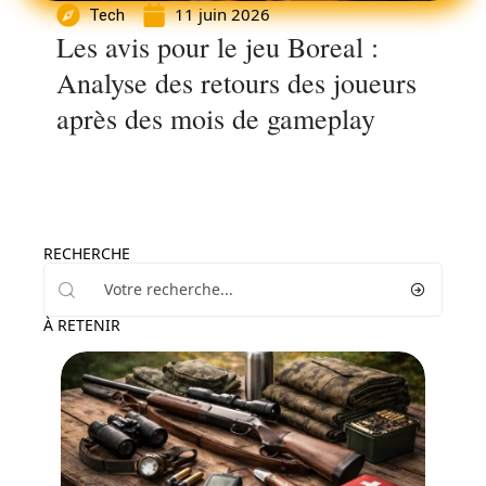
11 juin 2026
Tech
Les avis pour le jeu Boreal :
Analyse des retours des joueurs
après des mois de gameplay
RECHERCHE
À RETENIR
Loisirs