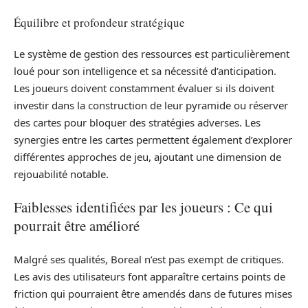
Équilibre et profondeur stratégique
Le système de gestion des ressources est particulièrement
loué pour son intelligence et sa nécessité d’anticipation.
Les joueurs doivent constamment évaluer si ils doivent
investir dans la construction de leur pyramide ou réserver
des cartes pour bloquer des stratégies adverses. Les
synergies entre les cartes permettent également d’explorer
différentes approches de jeu, ajoutant une dimension de
rejouabilité notable.
Faiblesses identifiées par les joueurs : Ce qui
pourrait être amélioré
Malgré ses qualités, Boreal n’est pas exempt de critiques.
Les avis des utilisateurs font apparaître certains points de
friction qui pourraient être amendés dans de futures mises