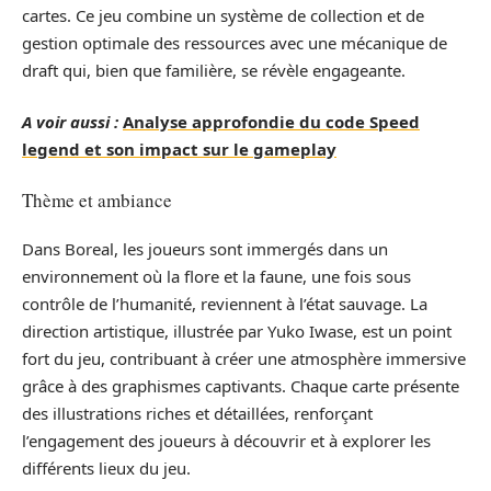
cartes. Ce jeu combine un système de collection et de
gestion optimale des ressources avec une mécanique de
draft qui, bien que familière, se révèle engageante.
A voir aussi :
Analyse approfondie du code Speed
legend et son impact sur le gameplay
Thème et ambiance
Dans Boreal, les joueurs sont immergés dans un
environnement où la flore et la faune, une fois sous
contrôle de l’humanité, reviennent à l’état sauvage. La
direction artistique, illustrée par Yuko Iwase, est un point
fort du jeu, contribuant à créer une atmosphère immersive
grâce à des graphismes captivants. Chaque carte présente
des illustrations riches et détaillées, renforçant
l’engagement des joueurs à découvrir et à explorer les
différents lieux du jeu.