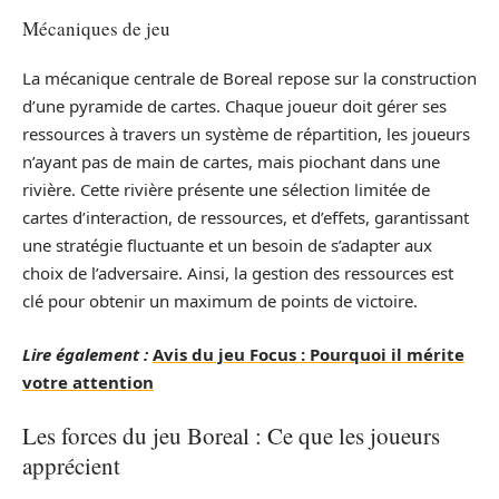
Mécaniques de jeu
La mécanique centrale de Boreal repose sur la construction
d’une pyramide de cartes. Chaque joueur doit gérer ses
ressources à travers un système de répartition, les joueurs
n’ayant pas de main de cartes, mais piochant dans une
rivière. Cette rivière présente une sélection limitée de
cartes d’interaction, de ressources, et d’effets, garantissant
une stratégie fluctuante et un besoin de s’adapter aux
choix de l’adversaire. Ainsi, la gestion des ressources est
clé pour obtenir un maximum de points de victoire.
Lire également :
Avis du jeu Focus : Pourquoi il mérite
votre attention
Les forces du jeu Boreal : Ce que les joueurs
apprécient