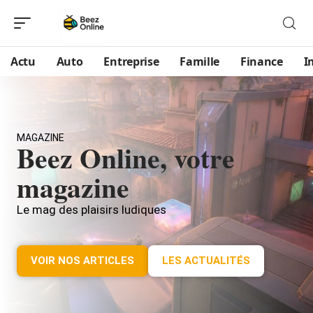
Actu
Auto
Entreprise
Famille
Finance
I
MAGAZINE
Beez Online, votre
magazine
Le mag des plaisirs ludiques
VOIR NOS ARTICLES
LES ACTUALITÉS