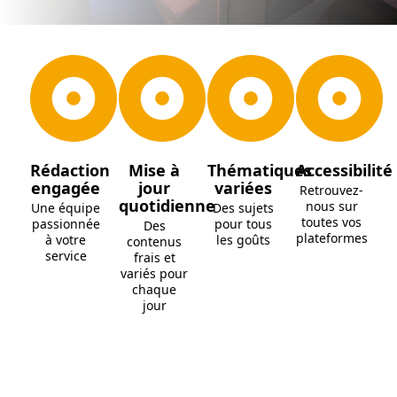
Rédaction
Mise à
Thématiques
Accessibilité
engagée
jour
variées
Retrouvez-
quotidienne
nous sur
Une équipe
Des sujets
toutes vos
passionnée
pour tous
Des
plateformes
à votre
les goûts
contenus
service
frais et
variés pour
chaque
jour